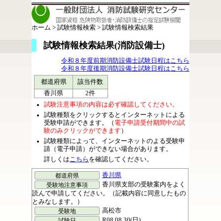
ホーム > 試験情報検索 > 試験情報検索結果
試験情報検索結果(消防設備士)
令和８年度前期消防設備士試験日程はこちら
令和８年度後期消防設備士試験日程はこちら
都道府県
該当件数
香川県
2件
試験注意事項の内容は必ず確認してください。
試験種類をクリックするとインターネットによる
受験申請ができます。（
電子申請受付期間中の試
験のみクリックができます
）
試験種類によって、インターネットのよる受験申
請（電子申請）ができない場合があります。
詳しくは
こちら
を確認してください。
香川県
香川県支部の受験案内をよく
読んで申請してください。（記載内容に同意したもの
とみなします。）
高松市
R08.08.30(日)