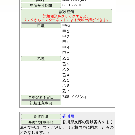
6/30～7/10
甲特
甲１
甲２
甲３
甲４
甲５
乙１
乙２
乙３
乙４
乙５
乙６
乙７
R08.10.08(木)
香川県
香川県支部の受験案内をよく
読んで申請してください。（記載内容に同意したもの
とみなします。）