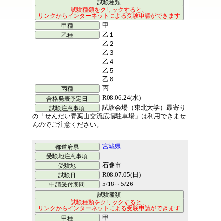
甲
乙１
乙２
乙３
乙４
乙５
乙６
丙
R08.06.24(水)
試験会場（東北大学）最寄り
の「せんだい青葉山交流広場駐車場」は利用できませ
んのでご注意ください。
宮城県
石巻市
R08.07.05(日)
5/18～5/26
甲