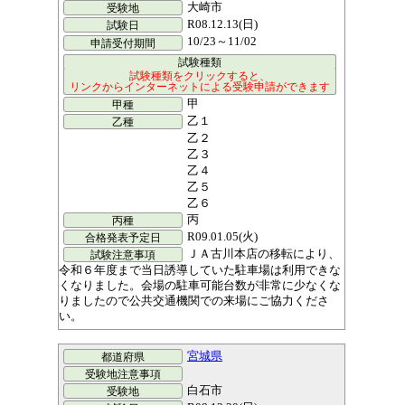
大崎市
R08.12.13(日)
10/23～11/02
甲
乙１
乙２
乙３
乙４
乙５
乙６
丙
R09.01.05(火)
ＪＡ古川本店の移転により、
令和６年度まで当日誘導していた駐車場は利用できな
くなりました。会場の駐車可能台数が非常に少なくな
りましたので公共交通機関での来場にご協力くださ
い。
宮城県
白石市