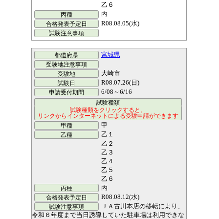
乙６
丙
R08.08.05(水)
宮城県
大崎市
R08.07.26(日)
6/08～6/16
甲
乙１
乙２
乙３
乙４
乙５
乙６
丙
R08.08.12(水)
ＪＡ古川本店の移転により、
令和６年度まで当日誘導していた駐車場は利用できな