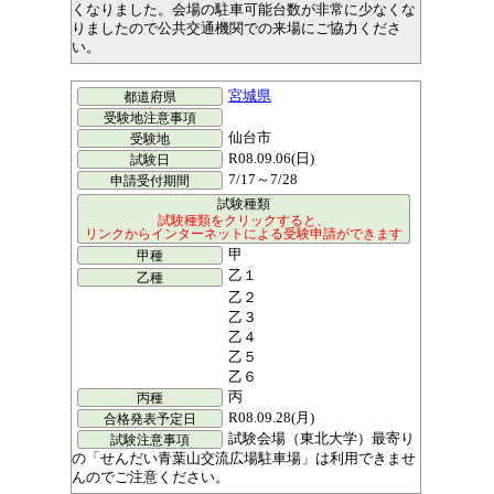
くなりました。会場の駐車可能台数が非常に少なくな
りましたので公共交通機関での来場にご協力くださ
い。
宮城県
仙台市
R08.09.06(日)
7/17～7/28
甲
乙１
乙２
乙３
乙４
乙５
乙６
丙
R08.09.28(月)
試験会場（東北大学）最寄り
の「せんだい青葉山交流広場駐車場」は利用できませ
んのでご注意ください。