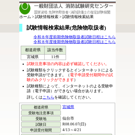
ホーム > 試験情報検索 > 試験情報検索結果
試験情報検索結果(危険物取扱者)
令和８年度前期危険物取扱者試験日程はこちら
令和８年度後期危険物取扱者試験日程はこちら
都道府県
該当件数
宮城県
11件
試験注意事項の内容は必ず確認してください。
試験種類をクリックするとインターネットによる
受験申請ができます。（
電子申請受付期間中の試
験のみクリックができます
）
試験種類によって、インターネットのよる受験申
請（電子申請）ができない場合があります。
詳しくは
こちら
を確認してください。
宮城県
仙台市
R08.06.07(日)
4/13～4/21