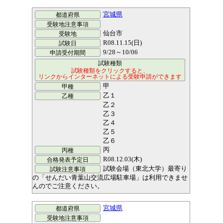
宮城県
仙台市
R08.11.15(日)
9/28～10/06
甲
乙１
乙２
乙３
乙４
乙５
乙６
丙
R08.12.03(木)
試験会場（東北大学）最寄り
の「せんだい青葉山交流広場駐車場」は利用できませ
んのでご注意ください。
宮城県