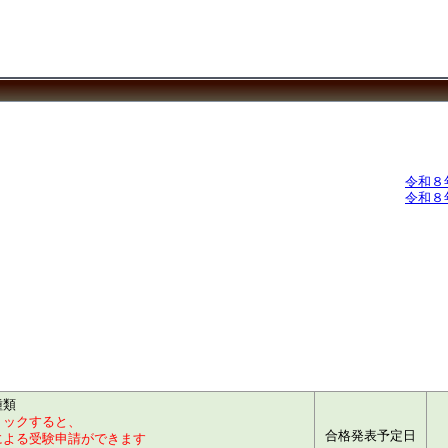
令和８
令和８
種類
リックすると、
合格発表予定日
による受験申請ができます