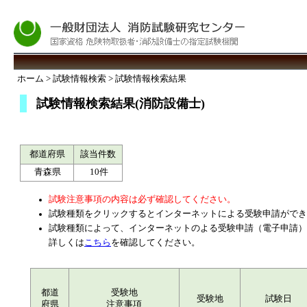
ホーム > 試験情報検索 > 試験情報検索結果
試験情報検索結果(消防設備士)
都道府県
該当件数
青森県
10件
試験注意事項の内容は必ず確認してください。
試験種類をクリックするとインターネットによる受験申請ができ
試験種類によって、インターネットのよる受験申請（電子申請）
詳しくは
こちら
を確認してください。
都道
受験地
受験地
試験日
府県
注意事項